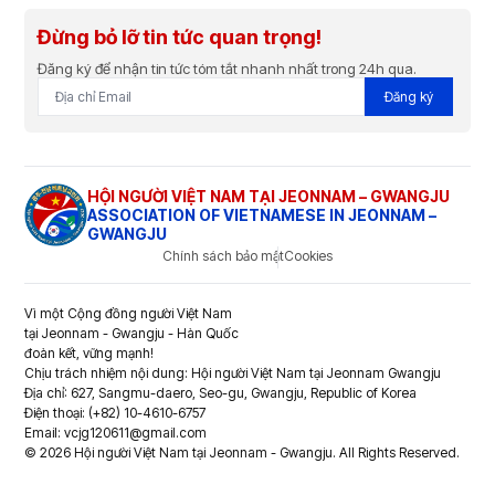
Đừng bỏ lỡ tin tức quan trọng!
Đăng ký để nhận tin tức tóm tắt nhanh nhất trong 24h qua.
Đăng ký
HỘI NGƯỜI VIỆT NAM TẠI JEONNAM – GWANGJU
ASSOCIATION OF VIETNAMESE IN JEONNAM –
GWANGJU
Chính sách bảo mật
Cookies
Vì một Cộng đồng người Việt Nam
tại Jeonnam - Gwangju - Hàn Quốc
đoàn kết, vững mạnh!
Chịu trách nhiệm nội dung: Hội người Việt Nam tại Jeonnam Gwangju
Địa chỉ: 627, Sangmu-daero, Seo-gu, Gwangju, Republic of Korea
Điện thoại: (+82) 10-4610-6757
Email: vcjg120611@gmail.com
© 2026 Hội người Việt Nam tại Jeonnam - Gwangju. All Rights Reserved.