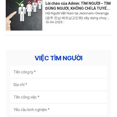
Lời chào của Admin: TÌM NGƯỜI – TÌM
ĐÚNG NGƯỜI, KHÔNG CHỈ LÀ TUYỂN
DỤNG
Hội Người Việt Nam tại Jeonnam–Gwangju
(광주·전남 베트남교민회) xây dựng chuyên
10-04-2026
mục “Việc tìm người” như một kênh kết nối
tin cậy giữa nhà tuyển dụng và cộng đồng
người Việt.
VIỆC TÌM NGƯỜI